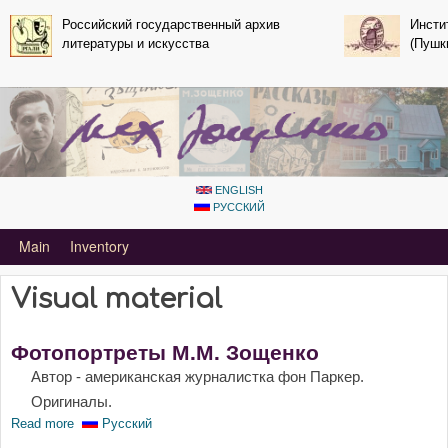
Skip to main content
Российский государственный архив
Инсти
литературы и искусства
(Пушк
ENGLISH
РУССКИЙ
Primary_tsvetaeva for Mihail Zoshchenko
Main
Inventory
Visual material
Фотопортреты М.М. Зощенко
Автор - американская журналистка фон Паркер.
Оригиналы.
Read more
about Фотопортреты М.М. Зощенко
Русский