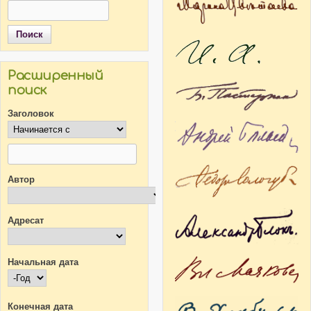
Поиск
Форма поиска
Расширенный
поиск
Заголовок
Автор
Адресат
Начальная дата
Начальная дата
Год
Конечная дата