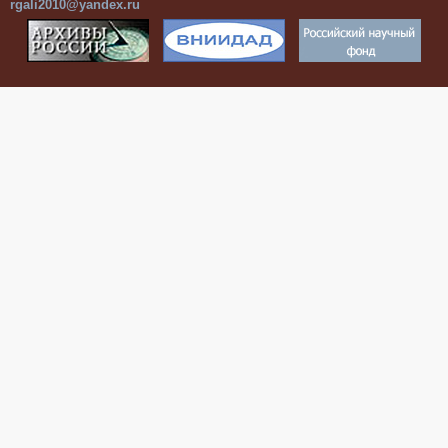
rgali2010@yandex.ru