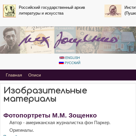
Перейти к основному
Российский государственный архив
Инсти
литературы и искусства
содержанию
(Пушк
ENGLISH
РУССКИЙ
Primary_tsvetaeva for Mihail Zoshchenko
Главная
Описи
Изобразительные
материалы
Фотопортреты М.М. Зощенко
Автор - американская журналистка фон Паркер.
Оригиналы.