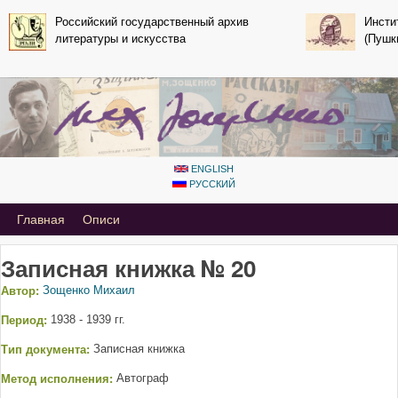
Перейти к основному
Российский государственный архив
Инсти
литературы и искусства
содержанию
(Пушк
ENGLISH
РУССКИЙ
Primary_tsvetaeva for Mihail Zoshchenko
Главная
Описи
Записная книжка № 20
Автор:
Зощенко Михаил
Период:
1938 - 1939 гг.
Тип документа:
Записная книжка
Метод исполнения:
Автограф