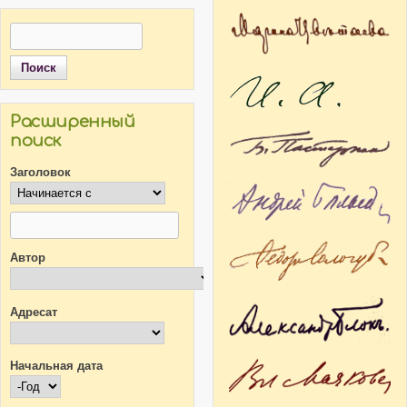
Поиск
Форма поиска
Расширенный
поиск
Заголовок
Автор
Адресат
Начальная дата
Начальная дата
Год